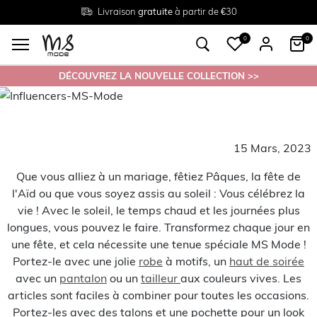
Livraison
Retour
Tailles du
gratuite
gratuit en magasin
38 au 54
à partir de €30
0
0
DÉCOUVREZ LA NOUVELLE COLLECTION >>
15 Mars, 2023
Que vous alliez à un mariage, fêtiez Pâques, la fête de
l'Aïd ou que vous soyez assis au soleil : Vous célébrez la
vie ! Avec le soleil, le temps chaud et les journées plus
longues, vous pouvez le faire. Transformez chaque jour en
une fête, et cela nécessite une tenue spéciale MS Mode !
Portez-le avec une jolie
robe
à motifs, un
haut de soirée
avec un
pantalon
ou un
tailleur
aux couleurs vives. Les
articles sont faciles à combiner pour toutes les occasions.
Portez-les avec des talons et une pochette pour un look