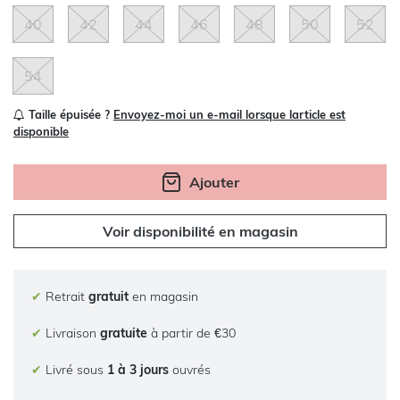
40
42
44
46
48
50
52
54
Taille épuisée ?
Envoyez-moi un e-mail lorsque larticle est
disponible
Ajouter
Voir disponibilité en magasin
✔
Retrait
gratuit
en magasin
✔
Livraison
gratuite
à partir de €30
✔
Livré sous
1 à 3 jours
ouvrés