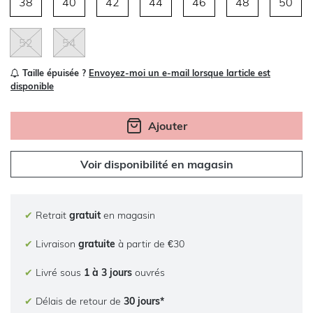
38
40
42
44
46
48
50
52
54
Taille épuisée ?
Envoyez-moi un e-mail lorsque larticle est
disponible
Ajouter
Voir disponibilité en magasin
✔
Retrait
gratuit
en magasin
✔
Livraison
gratuite
à partir de €30
✔
Livré sous
1 à 3 jours
ouvrés
✔
Délais de retour de
30 jours*