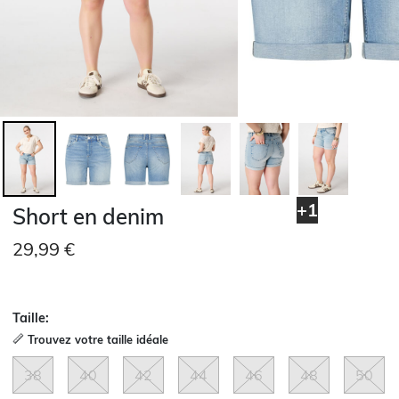
+1
Short en denim
29,99 €
Taille:
Trouvez votre taille idéale
38
40
42
44
46
48
50