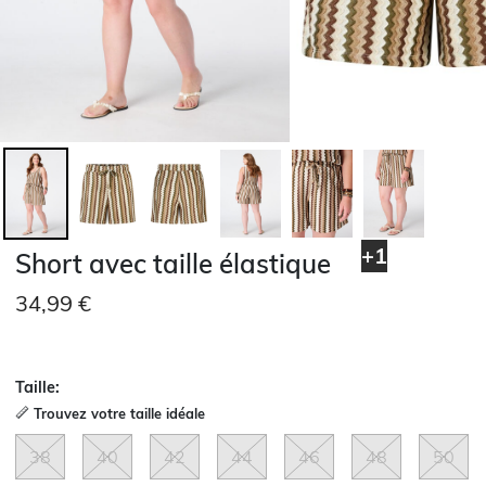
+1
Short avec taille élastique
34,99 €
Taille:
Trouvez votre taille idéale
38
40
42
44
46
48
50