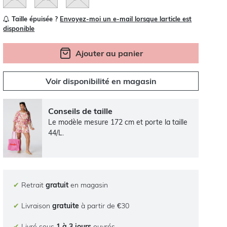
Taille épuisée ?
Envoyez-moi un e-mail lorsque larticle est
disponible
Ajouter au panier
Voir disponibilité en magasin
Conseils de taille
Le modèle mesure 172 cm et porte la taille
44/L.
✔
Retrait
gratuit
en magasin
✔
Livraison
gratuite
à partir de €30
✔
Livré sous
1 à 3 jours
ouvrés