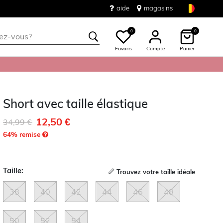
aide
magasins
0
0
Favoris
Compte
Panier
Short avec taille élastique
12,50 €
Remise de
à
34,99 €
64
% remise
Taille:
Trouvez votre taille idéale
38
40
42
44
46
48
50
52
54