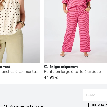
quement
En ligne uniquement
Blouse sans manches à col montant
Pantalon large à taille élastique
44,99 €
Oui, je m'
oir
10 % de réduction sur