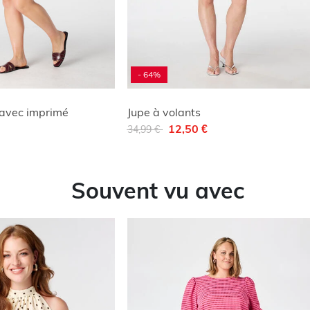
- 64%
 avec imprimé
Jupe à volants
Remise de
à
12,50 €
34,99 €
Souvent vu avec