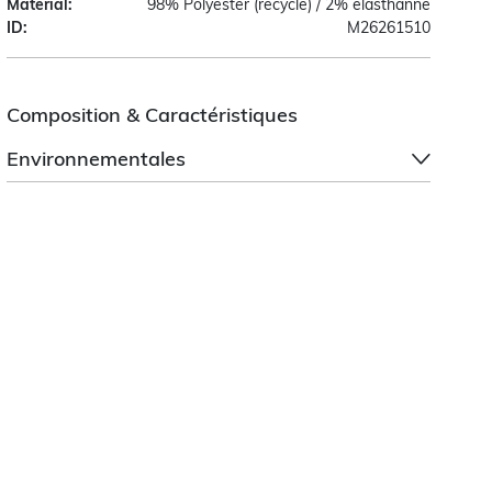
Material:
98% Polyester (recyclé) / 2% élasthanne
ID:
M26261510
Composition & Caractéristiques
Environnementales