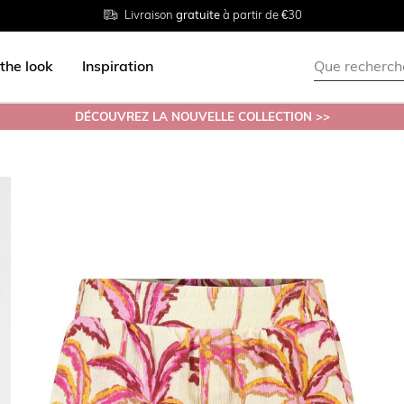
Livraison
Retour
Tailles du
gratuite
gratuit en magasin
38 au 54
à partir de €30
the look
Inspiration
DÉCOUVREZ LA NOUVELLE COLLECTION >>