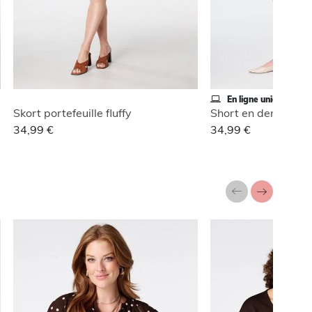
En ligne uniquement
Skort portefeuille fluffy
Short en denim ave
34,99 €
34,99 €