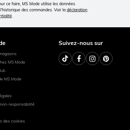
Pour ce faire, MS Mode utilise les données
à l'historique des commandes. Voir la
déclaration
tialité
.
de
Suivez-nous sur
magasins
 chez MS Mode
lub
de MS Mode
égales
non-responsabilité
s des cookies