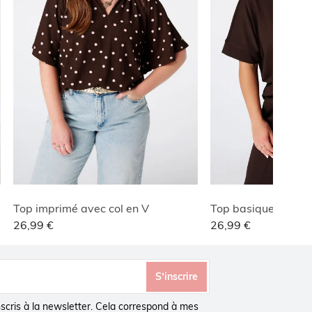
Top imprimé avec col en V
Top basique à stru
26,99 €
26,99 €
S’inscrire
inscris à la newsletter. Cela correspond à mes