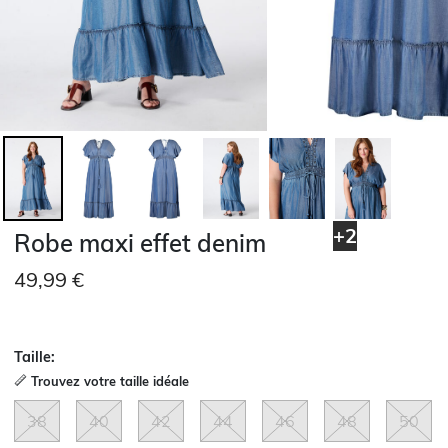
+2
Robe maxi effet denim
49,99 €
Taille:
Trouvez votre taille idéale
38
40
42
44
46
48
50