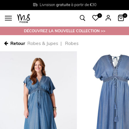
Livraison
Retour
Tailles du
gratuite
gratuit en magasin
38 au 54
à partir de €30
0
0
DÉCOUVREZ LA NOUVELLE COLLECTION >>
Retour
Robes & Jupes
Robes