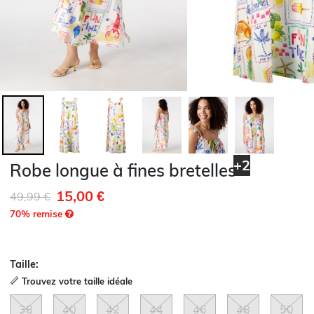
+2
Robe longue à fines bretelles
15,00 €
Remise de
à
49,99 €
70
% remise
Taille:
Trouvez votre taille idéale
38
40
42
44
46
48
50