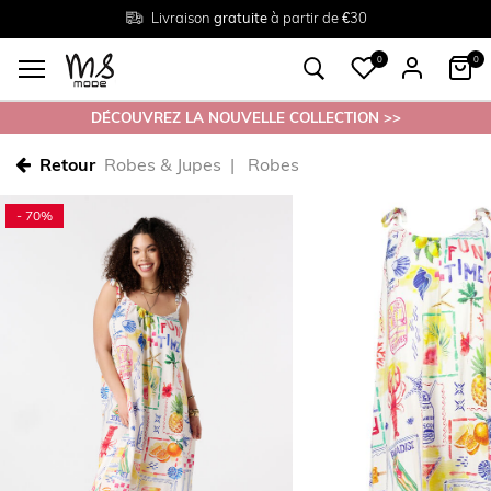
Livraison
Retour
Tailles du
gratuite
gratuit en magasin
38 au 54
à partir de €30
0
0
DÉCOUVREZ LA NOUVELLE COLLECTION >>
Retour
Robes & Jupes
Robes
- 70%