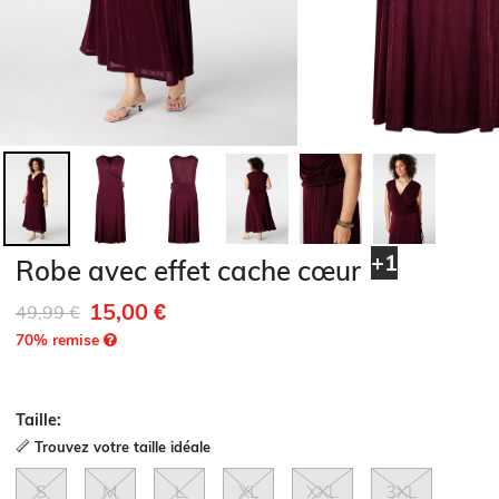
+1
Robe avec effet cache cœur
15,00 €
Remise de
à
49,99 €
70
% remise
Taille:
Trouvez votre taille idéale
S
M
L
XL
XXL
3XL