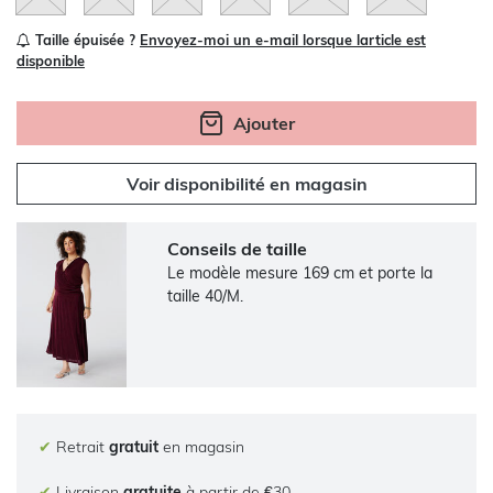
Taille épuisée ?
Envoyez-moi un e-mail lorsque larticle est
disponible
Ajouter
Voir disponibilité en magasin
Conseils de taille
Le modèle mesure 169 cm et porte la
taille 40/M.
✔
Retrait
gratuit
en magasin
✔
Livraison
gratuite
à partir de €30