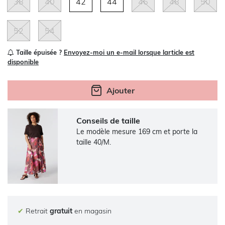
38
40
42
44
46
48
50
52
54
Taille épuisée ?
Envoyez-moi un e-mail lorsque larticle est
disponible
Ajouter
Conseils de taille
Le modèle mesure 169 cm et porte la
taille 40/M.
✔
Retrait
gratuit
en magasin