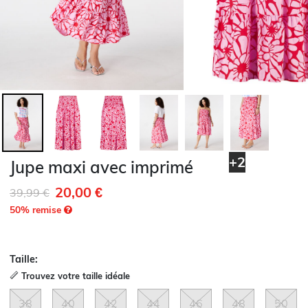
+2
Jupe maxi avec imprimé
20,00 €
Remise de
à
39,99 €
50
% remise
Taille:
Trouvez votre taille idéale
38
40
42
44
46
48
50