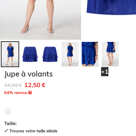
+1
Jupe à volants
12,50 €
Remise de
à
34,99 €
64
% remise
Taille:
Trouvez votre taille idéale