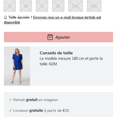
S
M
L
XL
XXL
3XL
Taille épuisée ?
Envoyez-moi un e-mail lorsque larticle est
disponible
Ajouter
Conseils de taille
Le modèle mesure 180 cm et porte la
taille 42/M.
✔
Retrait
gratuit
en magasin
✔
Livraison
gratuite
à partir de €30