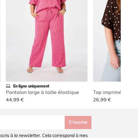
En ligne uniquement
Pantalon large à taille élastique
Top imprimé avec c
44,99 €
26,99 €
S’inscrire
inscris à la newsletter. Cela correspond à mes