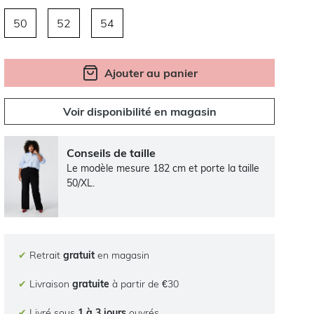
50
52
54
Ajouter au panier
Voir disponibilité en magasin
Conseils de taille
Le modèle mesure 182 cm et porte la taille
50/XL.
✔
Retrait
gratuit
en magasin
✔
Livraison
gratuite
à partir de €30
✔
Livré sous
1 à 3 jours
ouvrés