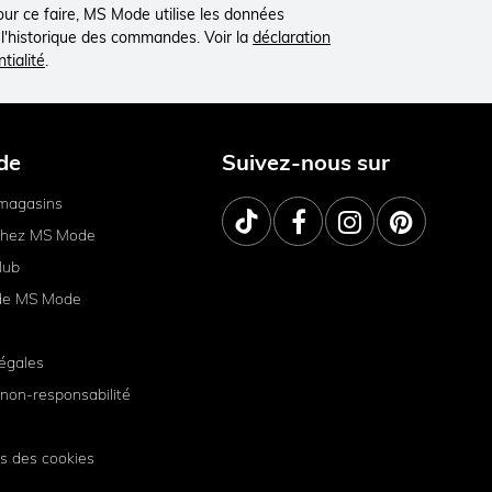
Pour ce faire, MS Mode utilise les données
à l'historique des commandes. Voir la
déclaration
tialité
.
de
Suivez-nous sur
magasins
 chez MS Mode
lub
de MS Mode
égales
non-responsabilité
s des cookies