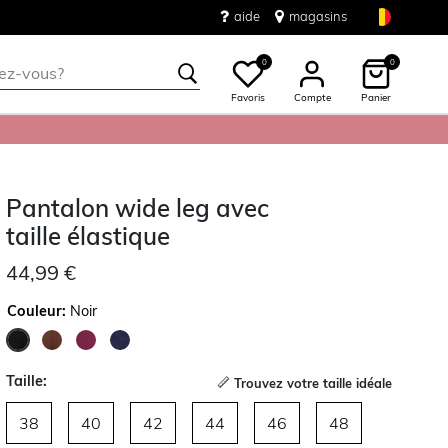
aide
magasins
0
0
Favoris
Compte
Panier
Pantalon wide leg avec
taille élastique
44,99 €
Couleur:
Noir
sélectionné
Taille:
Trouvez votre taille idéale
38
40
42
44
46
48