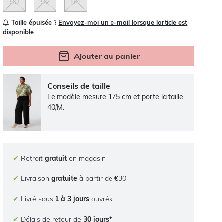
50
52
54
Taille épuisée ?
Envoyez-moi un e-mail lorsque larticle est
disponible
Ajouter au panier
Conseils de taille
Le modèle mesure 175 cm et porte la taille
40/M.
✔
Retrait
gratuit
en magasin
✔
Livraison
gratuite
à partir de €30
✔
Livré sous
1 à 3 jours
ouvrés
✔
Délais de retour de
30 jours*