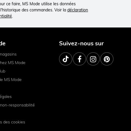
Pour ce faire, MS Mode utilise les données
à l'historique des commandes. Voir la
déclaration
tialité
.
de
Suivez-nous sur
magasins
 chez MS Mode
lub
de MS Mode
égales
non-responsabilité
s des cookies