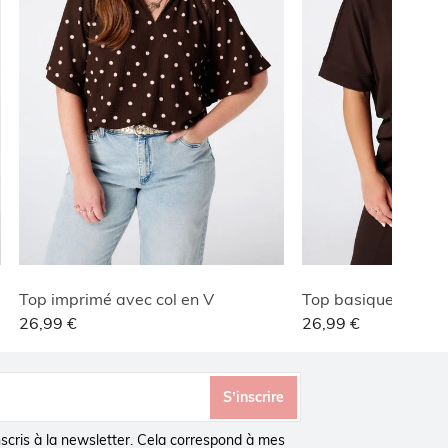
Top imprimé avec col en V
Top basique à stru
26,99 €
26,99 €
S’inscrire
inscris à la newsletter. Cela correspond à mes