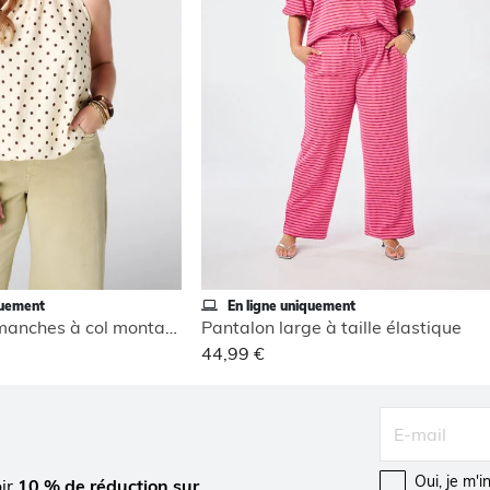
quement
En ligne uniquement
Blouse sans manches à col montant
Pantalon large à taille élastique
44,99 €
Oui, je m'
oir
10 % de réduction sur