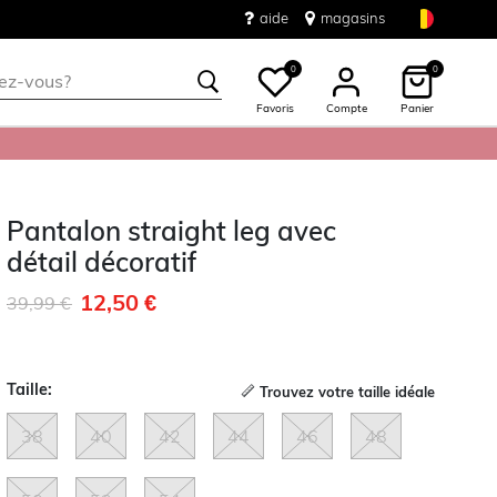
aide
magasins
0
0
Favoris
Compte
Panier
Pantalon straight leg avec
détail décoratif
12,50 €
Remise de
à
39,99 €
Taille:
Trouvez votre taille idéale
38
40
42
44
46
48