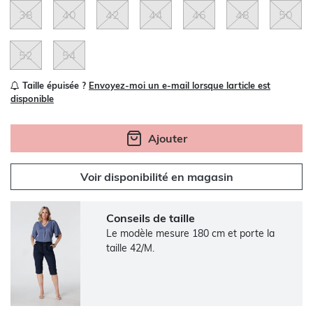
38
40
42
44
46
48
50
52
54
Taille épuisée ?
Envoyez-moi un e-mail lorsque larticle est
disponible
Ajouter
Voir disponibilité en magasin
Conseils de taille
Le modèle mesure 180 cm et porte la
taille 42/M.