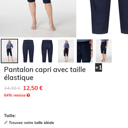
+1
Pantalon capri avec taille
élastique
12,50 €
Remise de
à
34,99 €
64
% remise
Taille:
Trouvez votre taille idéale