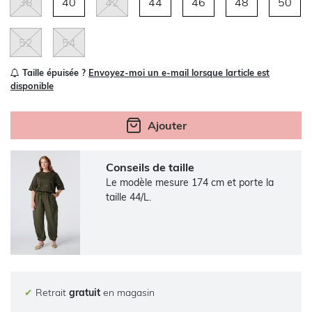
38
40
42
44
46
48
50
52
54
Taille épuisée ?
Envoyez-moi un e-mail lorsque larticle est
disponible
Ajouter
Conseils de taille
Le modèle mesure 174 cm et porte la
taille 44/L.
✔
Retrait
gratuit
en magasin