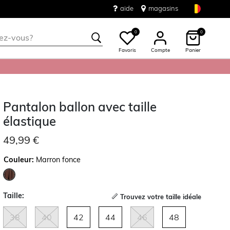
aide
magasins
0
0
Favoris
Compte
Panier
Pantalon ballon avec taille
élastique
49,99 €
Couleur:
Marron fonce
sélectionné
Taille:
Trouvez votre taille idéale
38
40
42
44
46
48