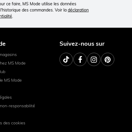
Pour ce faire, MS Mode utilise les données
à l'historique des commandes. Voir la
déclaration
tialité
.
de
Suivez-nous sur
magasins
 chez MS Mode
lub
de MS Mode
égales
non-responsabilité
s des cookies