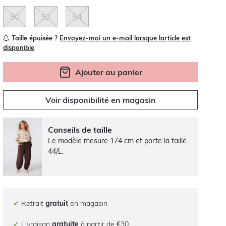
50
52
54
Taille épuisée ?
Envoyez-moi un e-mail lorsque larticle est
disponible
Ajouter au panier
Voir disponibilité en magasin
Conseils de taille
Le modèle mesure 174 cm et porte la taille
44/L.
✔
Retrait
gratuit
en magasin
✔
Livraison
gratuite
à partir de €30