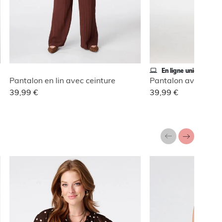
En ligne uniquement
Pantalon en lin avec ceinture
Pantalon avec taill
39,99 €
39,99 €