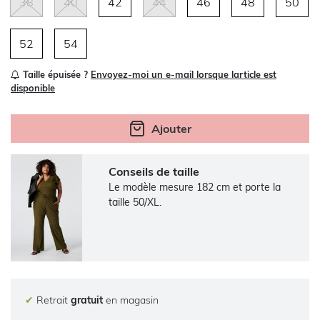
38
40
42
44
46
48
50
52
54
Taille épuisée ?
Envoyez-moi un e-mail lorsque larticle est
disponible
Ajouter
Conseils de taille
Le modèle mesure 182 cm et porte la
taille 50/XL.
✔
Retrait
gratuit
en magasin