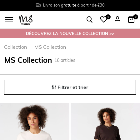
Livraison
Retour
Tailles du
gratuite
gratuit en magasin
38 au 54
à partir de €30
0
0
DÉCOUVREZ LA NOUVELLE COLLECTION >>
Collection
MS Collection
MS Collection
16
articles
Filtrer et trier