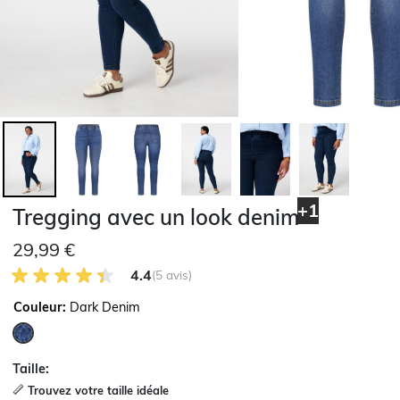
+1
Tregging avec un look denim
29,99 €
4.4 sur 5 avis des clients
4.4
(5 avis)
Couleur:
Dark Denim
sélectionné
Taille:
Trouvez votre taille idéale