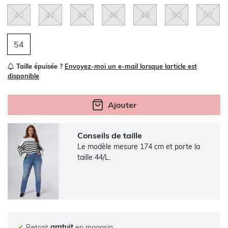
40
42
44
46
48
50
52
54
Taille épuisée ?
Envoyez-moi un e-mail lorsque larticle est
disponible
Ajouter
Conseils de taille
Le modèle mesure 174 cm et porte la
taille 44/L.
✔
Retrait
gratuit
en magasin