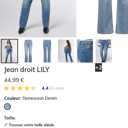
+2
Jean droit LILY
44,99 €
4.4 sur 5 avis des clients
4.4
(22 avis)
Couleur:
Stonewash Denim
sélectionné
Taille:
Trouvez votre taille idéale