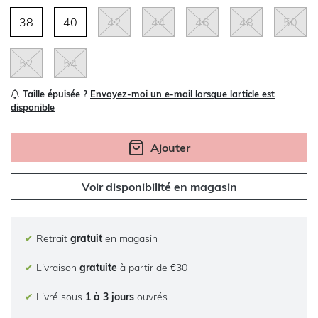
38
40
42
44
46
48
50
52
54
Taille épuisée ?
Envoyez-moi un e-mail lorsque larticle est
disponible
Ajouter
Voir disponibilité en magasin
✔
Retrait
gratuit
en magasin
✔
Livraison
gratuite
à partir de €30
✔
Livré sous
1 à 3 jours
ouvrés