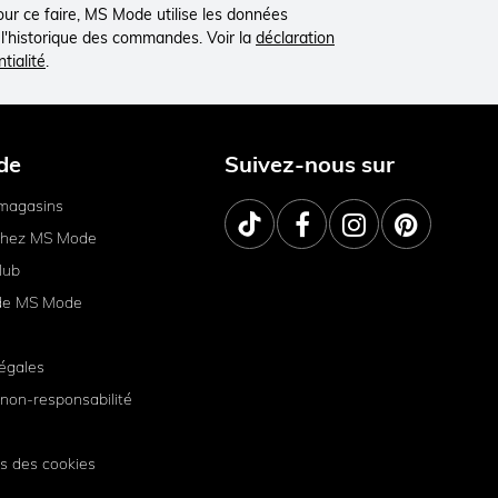
Pour ce faire, MS Mode utilise les données
à l'historique des commandes. Voir la
déclaration
tialité
.
de
Suivez-nous sur
magasins
 chez MS Mode
lub
de MS Mode
égales
non-responsabilité
s des cookies