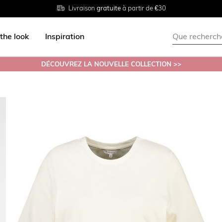
Livraison
Retour
Tailles du
gratuite
gratuit en magasin
38 au 54
à partir de €30
the look
Inspiration
DÉCOUVREZ LA NOUVELLE COLLECTION >>