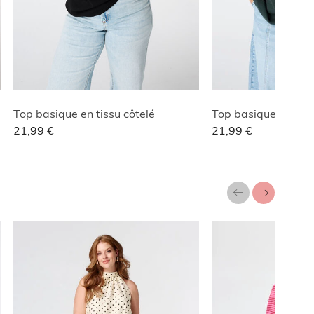
Top basique en tissu côtelé
Top basique en tiss
21,99 €
21,99 €