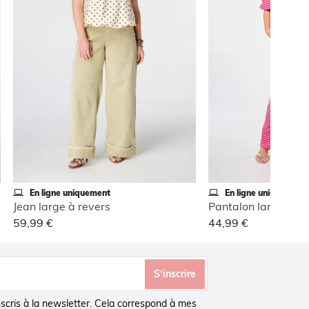
En ligne uniquement
En ligne uniquement
Jean large à revers
Pantalon large à tai
59,99 €
44,99 €
S’inscrire
inscris à la newsletter. Cela correspond à mes