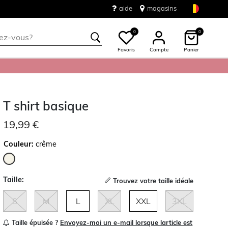
aide
magasins
0
0
Favoris
Compte
Panier
T shirt basique
19,99 €
Couleur:
crême
sélectionné
Taille:
Trouvez votre taille idéale
S
M
L
XL
XXL
3XL
Taille épuisée ?
Envoyez-moi un e-mail lorsque larticle est