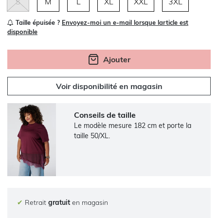
S
M
L
XL
XXL
3XL
Taille épuisée ?
Envoyez-moi un e-mail lorsque larticle est
disponible
Ajouter
Voir disponibilité en magasin
Conseils de taille
Le modèle mesure 182 cm et porte la
taille 50/XL.
✔
Retrait
gratuit
en magasin