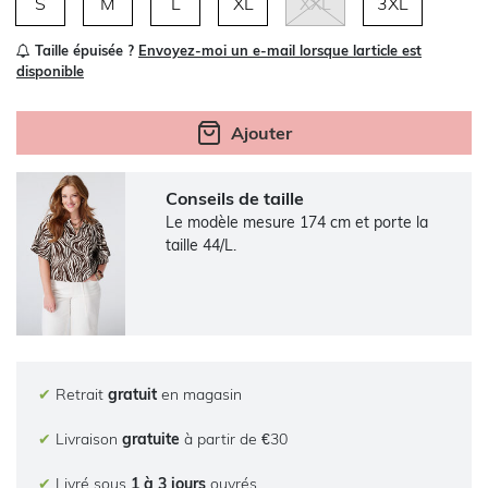
S
M
L
XL
XXL
3XL
Taille épuisée ?
Envoyez-moi un e-mail lorsque larticle est
disponible
Ajouter
Conseils de taille
Le modèle mesure 174 cm et porte la
taille 44/L.
✔
Retrait
gratuit
en magasin
✔
Livraison
gratuite
à partir de €30
✔
Livré sous
1 à 3 jours
ouvrés