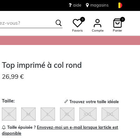
aide
magasins
0
0
Favoris
Compte
Panier
Top imprimé à col rond
26,99 €
Taille:
Trouvez votre taille idéale
S
M
L
XL
XXL
3XL
Taille épuisée ?
Envoyez-moi un e-mail lorsque larticle est
disponible