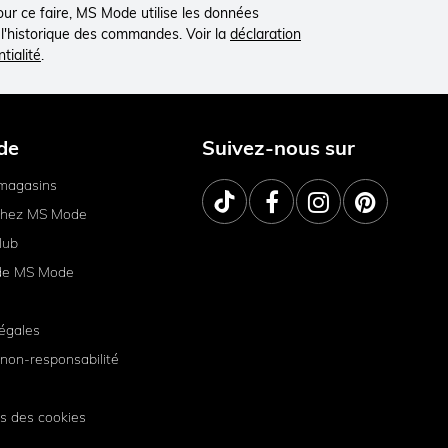
Pour ce faire, MS Mode utilise les données
à l'historique des commandes. Voir la
déclaration
tialité
.
de
Suivez-nous sur
magasins
 chez MS Mode
lub
de MS Mode
égales
non-responsabilité
s des cookies