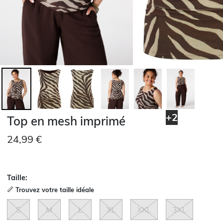
+2
Top en mesh imprimé
24,99 €
Taille:
Trouvez votre taille idéale
S
M
L
XL
XXL
3XL