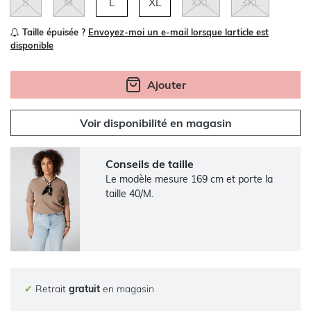
S
M
L
XL
XXL
3XL
Taille épuisée ?
Envoyez-moi un e-mail lorsque larticle est
disponible
Ajouter
Voir disponibilité en magasin
Conseils de taille
Le modèle mesure 169 cm et porte la
taille 40/M.
✔
Retrait
gratuit
en magasin