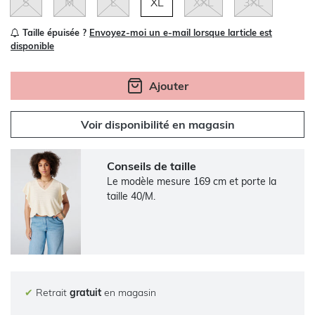
S
M
L
XL
XXL
3XL
Taille épuisée ?
Envoyez-moi un e-mail lorsque larticle est
disponible
Ajouter
Voir disponibilité en magasin
Conseils de taille
Le modèle mesure 169 cm et porte la
taille 40/M.
✔
Retrait
gratuit
en magasin