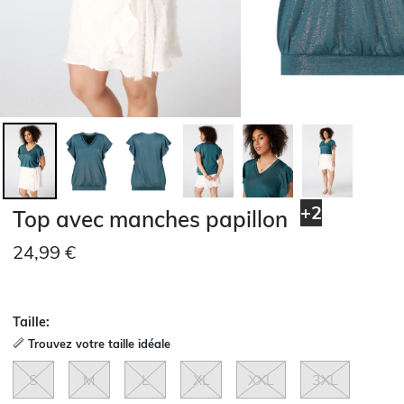
+2
Top avec manches papillon
24,99 €
Taille:
Trouvez votre taille idéale
S
M
L
XL
XXL
3XL