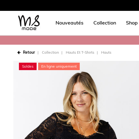
Nouveautés
Collection
Shop 
Retour
Collection
Hauts Et T-Shirts
Hauts
Soldes
En ligne uniquement