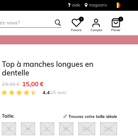
aide
magasins
0
0
Favoris
Compte
Panier
Top à manches longues en
dentelle
15,00 €
Remise de
à
29,99 €
4.4 sur 5 avis des clients
4.4
(25 avis)
Taille:
Trouvez votre taille idéale
S
M
L
XL
XXL
3XL