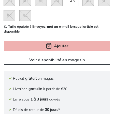
38
40
42
44
46
48
50
52
54
Taille épuisée ?
Envoyez-moi un e-mail lorsque larticle est
disponible
Ajouter
Voir disponibilité en magasin
✔
Retrait
gratuit
en magasin
✔
Livraison
gratuite
à partir de €30
✔
Livré sous
1 à 3 jours
ouvrés
✔
Délais de retour de
30 jours*