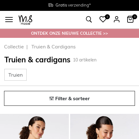
Gratis
Gratis
retourneren in de winkel
Maten
verzending*
38 - 54
0
0
ONTDEK ONZE NIEUWE COLLECTIE >>
Collectie
Truien & Cardigans
Truien & cardigans
10
artikelen
Truien
Truien
Filter & sorteer