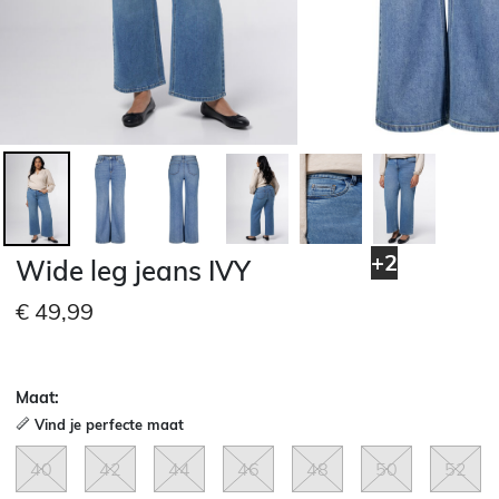
+2
Wide leg jeans IVY
€ 49,99
Maat:
Vind je perfecte maat
40
42
44
46
48
50
52