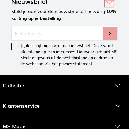
Nieuwsbrief
week wordt de collectie aangevuld. Een goede reden om
Meld je aan voor de nieuwsbrief en ontvang
regelmatig terug te komen!
10%
korting op je bestelling
Fashion must-haves
Van fashionable skinny jeans die je rondingen goed laat
uitkomen tot een stoere jumpsuit en een elegante pantalon,
MS Mode heeft dé must-haves voor dames met maat 38 t/m
Ja, ik schrijf me in voor de nieuwsbrief. Deze wordt
54. Ook kun je bij ons terecht voor onmisbare basics. Wat
afgestemd op mijn interesses. Daarvoor gebruikt MS
dacht je van witte blouses, lange vesten en basic hemdjes?
Bekijk snel onze nieuwste items en laat je inspireren!
Mode gegevens uit de bestelhistorie en gedrag op
de webshop. Zie het
privacy statement
.
Collectie
Klantenservice
MS Mode