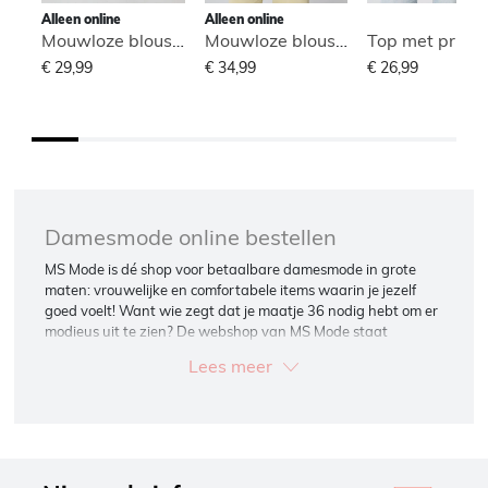
Alleen online
Alleen online
Mouwloze blouse met hoge hals
Mouwloze blouse met hoge hals
€ 29,99
€ 34,99
€ 26,99
Damesmode online bestellen
MS Mode is dé shop voor betaalbare damesmode in grote
maten: vrouwelijke en comfortabele items waarin je jezelf
goed voelt! Want wie zegt dat je maatje 36 nodig hebt om er
modieus uit te zien? De webshop van MS Mode staat
boordevol stijlvolle plussize kleding en accessoires die je
Lees meer
eenvoudig met elkaar kunt mixen en matchen.
Moderne én betaalbare damesmode
De damesmode van MS Mode is beschikbaar in maat 38 t/m
54. Toch de verkeerde maat besteld? Geen probleem. Je kunt
de items gratis retourneren, ook in de winkel. Vijf dagen per