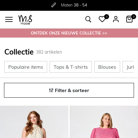
Gratis
Gratis
retourneren in de winkel
Maten
verzending*
38 - 54
0
0
ONTDEK ONZE NIEUWE COLLECTIE >>
Collectie
382
artikelen
Populaire items
Tops & T-shirts
Blouses
Populaire items
Tops & T-shirts
Blouses
Jurk
Filter & sorteer